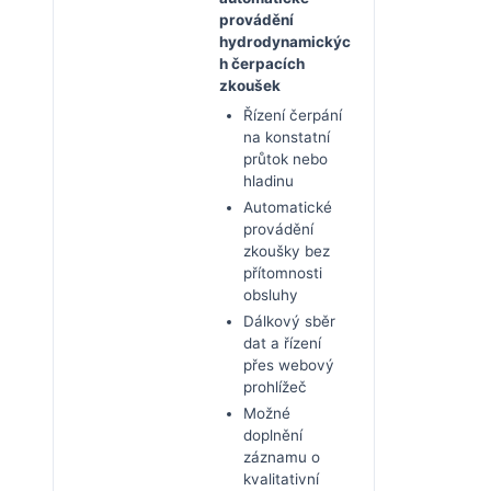
provádění
hydrodynamickýc
h čerpacích
zkoušek
Řízení čerpání
na konstatní
průtok nebo
hladinu
Automatické
provádění
zkoušky bez
přítomnosti
obsluhy
Dálkový sběr
dat a řízení
přes webový
prohlížeč
Možné
doplnění
záznamu o
kvalitativní