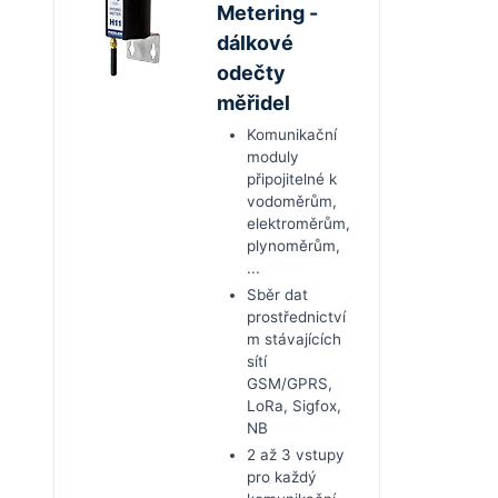
Metering -
dálkové
odečty
měřidel
Komunikační
moduly
připojitelné k
vodoměrům,
elektroměrům,
plynoměrům,
...
Sběr dat
prostřednictví
m stávajících
sítí
GSM/GPRS,
LoRa, Sigfox,
NB
2 až 3 vstupy
pro každý