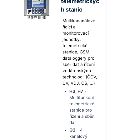
telemetrickýc
h stanic
Multikananálové
řídící a
monitorovací
jednotky,
telemetrické
stanice, GSM
dataloggery pro
sběr dat a řízení
vodárenských
technologií (ČOV,
ÚV, VDJ, ČS, ...)
H3, H7
-
Multifunkční
telemetrické
stanice pro
řízení a sběr
dat
Q2
- 4
kanálový