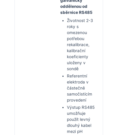
galvanicky
oddělenou od
sběrnice RS485
Životnost 2-3
roky s
omezenou
potřebou
rekalibrace,
kalibrační
koeficienty
uloženy v
sondě
Referentní
elektroda v
částečně
samočistícím
provedení
Výstup RS485
umožňuje
použít levný
dlouhý kabel
mezi pH