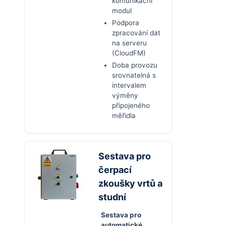
komunikační
modul
Podpora
zpracování dat
na serveru
(CloudFM)
Doba provozu
srovnatelná s
intervalem
výměny
připojeného
měřidla
Sestava pro
čerpací
zkoušky vrtů a
studní
Sestava pro
automatické