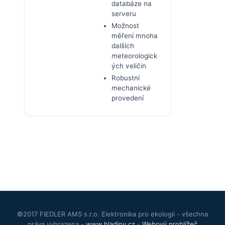
databáze na
serveru
Možnost
měření mnoha
dalších
meteorologick
ých veličin
Robustní
mechanické
provedení
©2017 FIEDLER AMS s.r.o. Elektronika pro ekologii - všechna
práva vyhrazena -
www.hladiny.cz
-
Webový prohlížeč