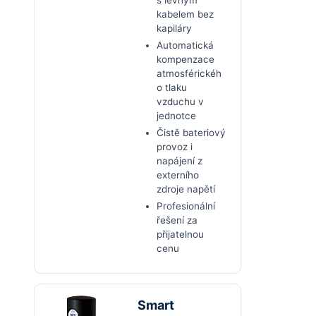
s levným
kabelem bez
kapiláry
Automatická
kompenzace
atmosférickéh
o tlaku
vzduchu v
jednotce
Čistě bateriový
provoz i
napájení z
externího
zdroje napětí
Profesionální
řešení za
přijatelnou
cenu
Smart