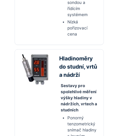
sondou a
řídícím
systémem
Nízká
pořizovací
cena
Hladinoměry
do studní, vrtů
a nádrží
Sestavy pro
spolehlivé měření
výšky hladiny v
nádržích, vrtech a
studních
Ponorný
tenzometrický
snímač hladiny